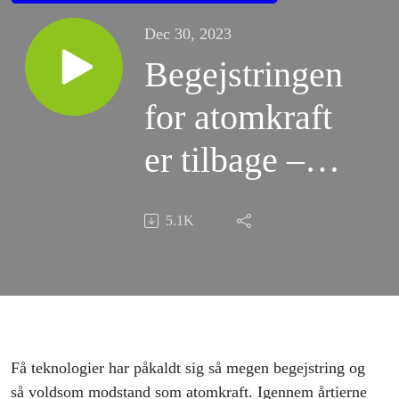
Dec 30, 2023
Begejstringen
for atomkraft
er tilbage –
her er dens
5.1K
omtumlede
historie
Få teknologier har påkaldt sig så megen begejstring og
så voldsom modstand som atomkraft. Igennem årtierne